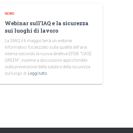
NEWS
Webinar sull’IAQ e la sicurezza
sui luoghi di lavoro
La SIIAQ il 6 maggio terrà un webinar
informativo focalizzato sulla qualità dell’aria
interna secondo la nuova direttiva EPDB “CASE
GREEN”, insieme a discussioni approfondite
sulla prevenzione della salute e della sicurezza
sul luogo di
Leggi tutto