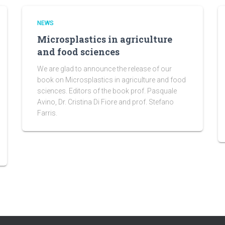
NEWS
Microsplastics in agriculture
and food sciences
We are glad to announce the release of our
book on Microsplastics in agriculture and food
sciences. Editors of the book prof. Pasquale
Avino, Dr. Cristina Di Fiore and prof. Stefano
Farris.