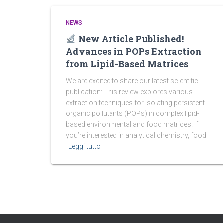
NEWS
New Article Published!
Advances in POPs Extraction
from Lipid-Based Matrices
We are excited to share our latest scientific
publication: This review explores various
extraction techniques for isolating persistent
organic pollutants (POPs) in complex lipid-
based environmental and food matrices. If
you’re interested in analytical chemistry, food
Leggi tutto