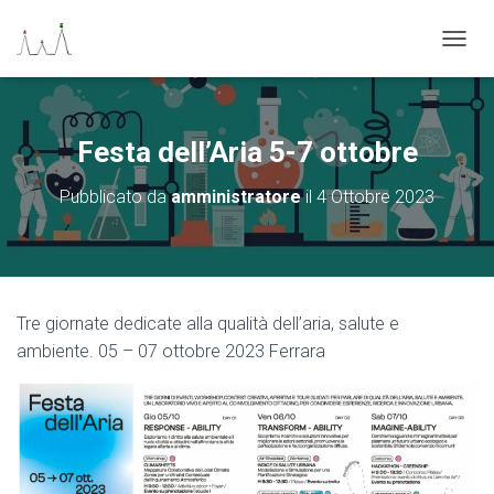
N
A
V
I
G
Festa dell’Aria 5-7 ottobre
A
Z
Pubblicato da
amministratore
il
4 Ottobre 2023
I
O
N
E
T
O
Tre giornate dedicate alla qualità dell’aria, salute e
G
ambiente. 05 – 07 ottobre 2023 Ferrara
G
L
E