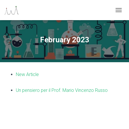
N
A
V
I
G
February 2023
A
Z
I
O
N
E
New Article
T
O
G
Un pensiero per il Prof. Mario Vincenzo Russo
G
L
E